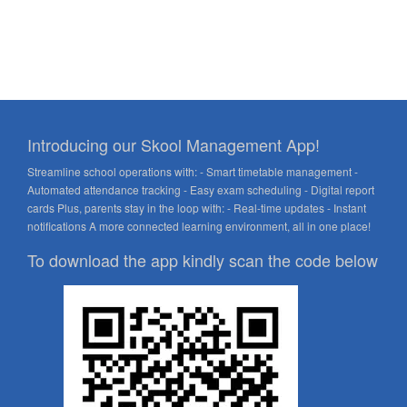
Introducing our Skool Management App!
Streamline school operations with: - Smart timetable management -
Automated attendance tracking - Easy exam scheduling - Digital report
cards Plus, parents stay in the loop with: - Real-time updates - Instant
notifications A more connected learning environment, all in one place!
To download the app kindly scan the code below