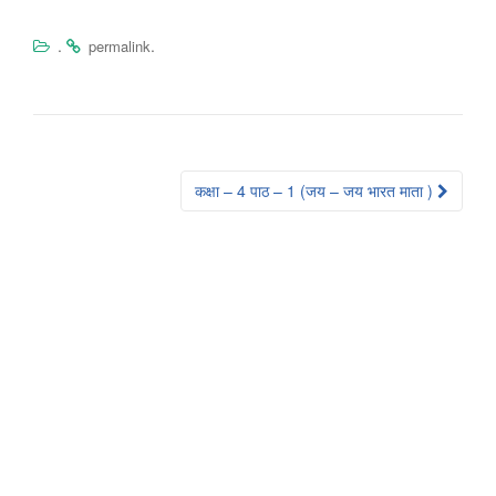
t
e
.
.
permalink
s
t
y
.
Post
कक्षा – 4 पाठ – 1 (जय – जय भारत माता )
navigation