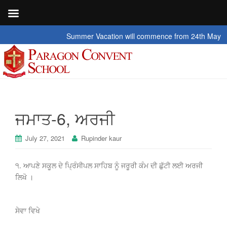
Summer Vacation will commence from 24th May 2026 t
ਜਮਾਤ-6, ਅਰਜੀ
July 27, 2021
Rupinder kaur
੧. ਆਪਣੇ ਸਕੂਲ ਦੇ ਪ੍ਰਿੰਸੀਪਲ ਸਾਹਿਬ ਨੂੰ ਜਰੂਰੀ ਕੰਮ ਦੀ ਛੁੱਟੀ ਲਈ ਅਰਜੀ
ਲਿਖੋ ।
ਸੇਵਾ ਵਿਖੇ