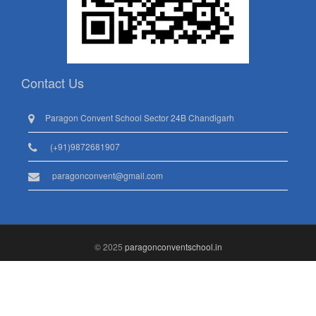
Contact Us
Paragon Convent School Sector 24B Chandigarh
(+91)9872681907
paragonconvent@gmail.com
© 2025
paragonconventschool.in