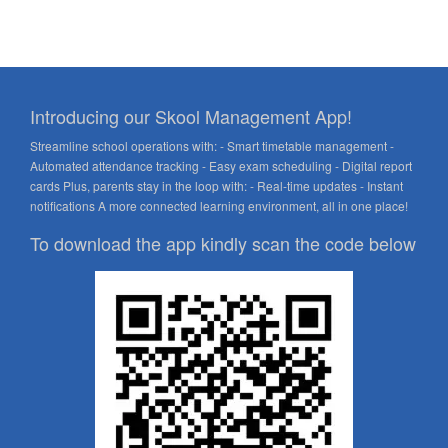
Introducing our Skool Management App!
Streamline school operations with: - Smart timetable management -
Automated attendance tracking - Easy exam scheduling - Digital report
cards Plus, parents stay in the loop with: - Real-time updates - Instant
notifications A more connected learning environment, all in one place!
To download the app kindly scan the code below