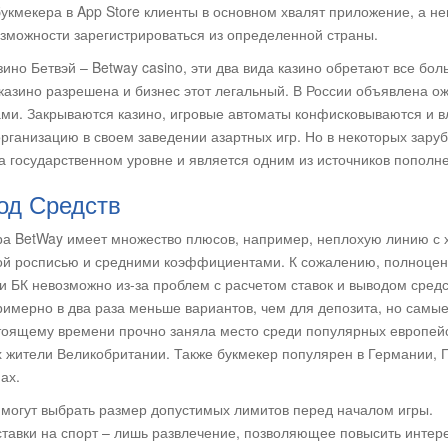
букмекера в App Store клиенты в основном хвалят приложение, а 
зможности зарегистрироваться из определенной страны.
зино Бетвэй – Betway casino, эти два вида казино обретают все бо
 казино разрешена и бизнес этот легальный. В России объявлена о
ми. Закрываются казино, игровые автоматы конфисковываются и в
организацию в своем заведении азартных игр. Но в некоторых зару
а государственном уровне и является одним из источников пополн
од Средств
ра BetWay имеет множество плюсов, например, неплохую линию с
ой росписью и средними коэффициентами. К сожалению, полноцен
 БК невозможно из-за проблем с расчетом ставок и выводом средс
римерно в два раза меньше вариантов, чем для депозита, но самы
стоящему времени прочно заняла место среди популярных европейс
х жители Великобритании. Также букмекер популярен в Германии, 
ах.
могут выбрать размер допустимых лимитов перед началом игры.
ставки на спорт – лишь развлечение, позволяющее повысить интер