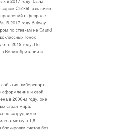
ых в 2017 году, была
нсором Cricket, заключив
да продлений в феврале
а. В 2017 году Betway
ером по ставкам на Grand
ококлассных гонок
лет в 2019 году. По
 в Великобритании и
 события, киберспорт,
ое оформление и свой
ена в 2006-м году, она
ых стран мира.
во ее сотрудников
ло отметку в 1,8
блокировки счетов без