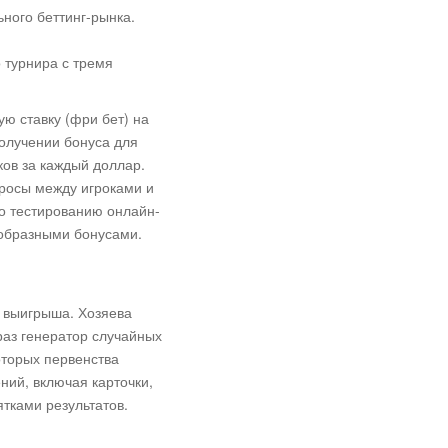
ьного беттинг-рынка.
 турнира с тремя
ую ставку (фри бет) на
получении бонуса для
ков за каждый доллар.
росы между игроками и
о тестированию онлайн-
ообразными бонусами.
т выигрыша. Хозяева
раз генератор случайных
оторых первенства
ний, включая карточки,
тками результатов.