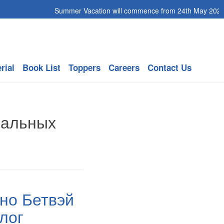
Summer Vacation will commence from 24th May 2026 to 2nd
rial
Book List
Toppers
Careers
Contact Us
еальных
ино Бетвэй
лог