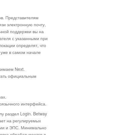
ов. Представителям
язи электронную почту,
ычной поддержки вы на
ателя с указанными при
локации определят, что
 уже в самом начале
жимаем Next.
 стать официальным
ах.
коязычного интерфейса.
у раздел Login. Betway
ает на регулируемых
ами и ЭПС. Минимально
аявка обрабатывается в