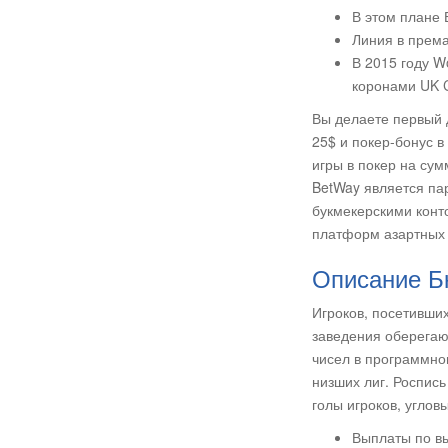
В этом плане 
Линия в према
В 2015 году W
коронами UK C
Вы делаете первый д
25$ и покер-бонус в
игры в покер на сум
BetWay является па
букмекерскими конт
платформ азартных 
Описание Б
Игроков, посетивших
заведения оберегаю
чисел в программно
низших лиг. Роспис
голы игроков, угло
Выплаты по в