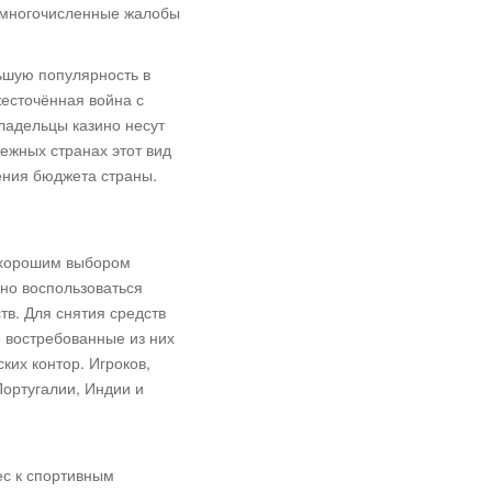
немногочисленные жалобы
льшую популярность в
жесточённая война с
ладельцы казино несут
бежных странах этот вид
ения бюджета страны.
 хорошим выбором
но воспользоваться
тв. Для снятия средств
е востребованные из них
ких контор. Игроков,
Португалии, Индии и
ес к спортивным