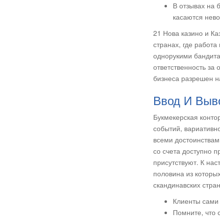
В отзывах на 
касаются нево
21 Нова казино и Ка
странах, где работа
однорукими бандита
ответственность за 
бизнеса разрешен н
Ввод И Выв
Букмекерская конто
событий, вариативн
всеми достоинствами
со счета доступно п
присутствуют. К на
половина из которы
скандинавских стран
Клиенты сами 
Помните, что 