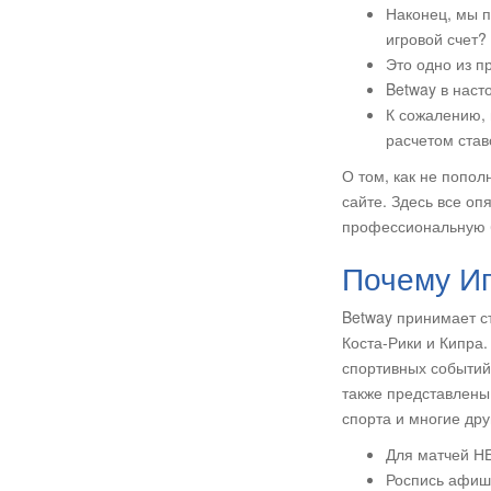
Наконец, мы п
игровой счет?
Это одно из п
Betway в наст
К сожалению, 
расчетом став
О том, как не попол
сайте. Здесь все оп
профессиональную б
Почему И
Betway принимает ст
Коста-Рики и Кипра.
спортивных событий
также представлены 
спорта и многие др
Для матчей НБ
Роспись афишн