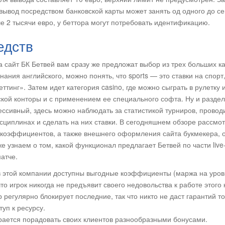
 вывод посредством банковской карты может занять од одного до се
е 2 тысячи евро, у беттора могут потребовать идентификацию.
едств
 сайт БК Бетвей вам сразу же предложат выбор из трех больших ка
знания английского, можно понять, что sports — это ставки на спор
тинг». Затем идет категория casino, где можно сыграть в рулетку
ской конторы и с применением ее специального софта. Ну и раздел
рессивный, здесь можно наблюдать за статистикой турниров, прово
сциплинах и сделать на них ставки. В сегодняшнем обзоре рассмо
 коэффициентов, а также внешнего оформления сайта букмекера, 
же узнаем о том, какой функционал предлагает Бетвей по части live-
атче.
в этой компании доступны выгодные коэффициенты (маржа на уров
то игрок никогда не предъявит своего недовольства к работе этого 
 регулярно блокирует последние, так что никто не даст гарантий тог
туп к ресурсу.
рается порадовать своих клиентов разнообразными бонусами.